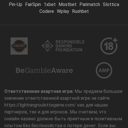
Pin-Up
FairSpin
1xbet
Mostbet
Parimatch
Slottica
Codere
Wplay
Rushbet
Ответственная азартная игра:
Мы придаем большое
значение ответственной азартной игре на сайте
https://lightningroulettegame.com/ как для наших
партнеров, так и для игроков. Мы считаем, что
онлайн-казино должно быть приятным и позитивным
опытом без беспокойства о потере денег. Если вы