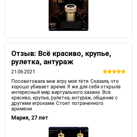
Отзыв: Всё красиво, крупье,
рулетка, антураж
21.06.2021
Посоветовала мне игру моя тётя. Сказала, что
хорошо убивает время. Я же для себя открыла
интересный мир виртуального казино. Всё
красиво, крупье, рулетка, антураж, общение с
другими игроками. Стоит потраченного
времени.
Мария, 27 лет