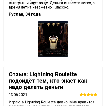
выигрыши идут чаще. Деньги вывести легко, а
время летит незаметно. Классно.
Руслан, 34 года
Отзыв: Lightning Roulette
подойдёт тем, кто знает как
надо делать деньги
13.06.2021
Играю в Lightning Roulette давно. Мне нравится