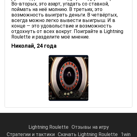
Во-вторых, это азарт, угадать со ставкой,
поймать на неё молнию. В третьих, это
возможность выиграть деньги. В четвёртых,
всегда можно легко вывести выигрыш. И в
конце — это удовольствие и возможность
отдохнуть от всех вокруг. Поиграйте в Lightning
Roulette и разделите моё мнение.
Николай, 24 года
Lightning Roulette
Отзывы на игру
Стратегии и тактики
Скачать Lightning Roulette
1win