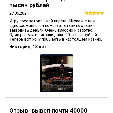
тысяч рублей
27.06.2021
Игру посоветовал мой парень. Играем с ним
одновременно, он помогает ставить ставки,
выводить деньги. Очень классно и азартно.
Один раз мы выиграли даже 20 тысяч рублей.
Теперь вот хочу побывать в настоящем казино.
Виктория, 18 лет
Отзыв: вывел почти 40000