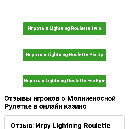
Играть в Lightning Roulette 1win
Играть в Lightning Roulette Pin Up
Играть в Lightning Roulette FairSpin
Отзывы игроков о Молниеносной
Рулетке в онлайн казино
Отзыв: Игру Lightning Roulette