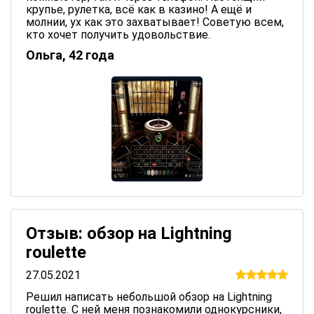
крупье, рулетка, всё как в казино! А ещё и
молнии, ух как это захватывает! Советую всем,
кто хочет получить удовольствие.
Ольга, 42 года
Отзыв: обзор на Lightning
roulette
27.05.2021
Решил написать небольшой обзор на Lightning
roulette. С ней меня познакомили однокурсники,