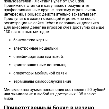
пользователей - Лайтинг Рулет от Evolution.
Принимают ставки и озвучивают результаты
профессиональные крупье, поэтому играть очень
интересно. Процесс действительно захватывает.
Приступить к захватывающей игре можно после
регистрации на сайте 1xbet и пополнения депозита.
Для внесения денег на игровой счет доступно свыше
130 платежных методов:
банковские карты;
электронные кошельки;
онлайн-сервисы платежей;
криптовалютные кошельки;
операторы мобильной связи;
терминалы самообслуживания.
Минимальная сумма пополнения составляет 50 рублей
или эквивалент в любой из доступных 135 валют
мира.
Приветственный бонус в казино