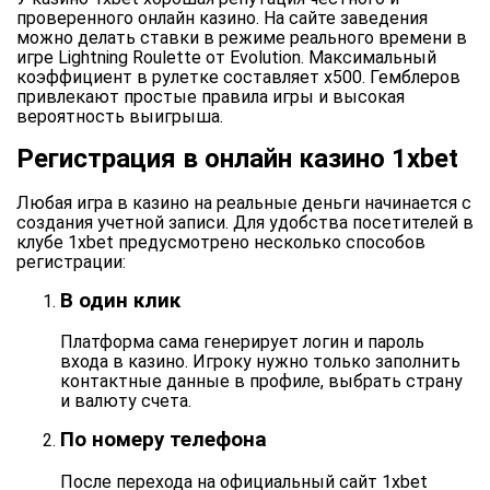
проверенного онлайн казино. На сайте заведения
можно делать ставки в режиме реального времени в
игре Lightning Roulette от Evolution. Максимальный
коэффициент в рулетке составляет х500. Гемблеров
привлекают простые правила игры и высокая
вероятность выигрыша.
Регистрация в онлайн казино 1xbet
Любая игра в казино на реальные деньги начинается с
создания учетной записи. Для удобства посетителей в
клубе 1xbet предусмотрено несколько способов
регистрации:
В один клик
Платформа сама генерирует логин и пароль
входа в казино. Игроку нужно только заполнить
контактные данные в профиле, выбрать страну
и валюту счета.
По номеру телефона
После перехода на официальный сайт 1xbet