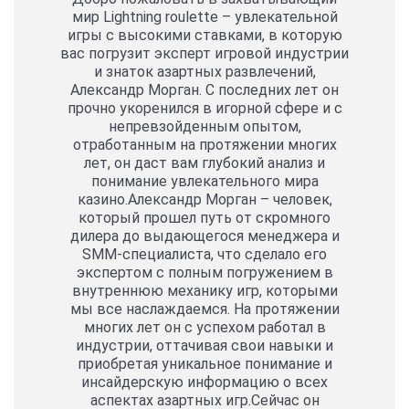
мир Lightning roulette – увлекательной
игры с высокими ставками, в которую
вас погрузит эксперт игровой индустрии
и знаток азартных развлечений,
Александр Морган. С последних лет он
прочно укоренился в игорной сфере и с
непревзойденным опытом,
отработанным на протяжении многих
лет, он даст вам глубокий анализ и
понимание увлекательного мира
казино.
Александр Морган – человек,
который прошел путь от скромного
дилера до выдающегося менеджера и
SMM-специалиста, что сделало его
экспертом с полным погружением в
внутреннюю механику игр, которыми
мы все наслаждаемся. На протяжении
многих лет он с успехом работал в
индустрии, оттачивая свои навыки и
приобретая уникальное понимание и
инсайдерскую информацию о всех
аспектах азартных игр.
Сейчас он