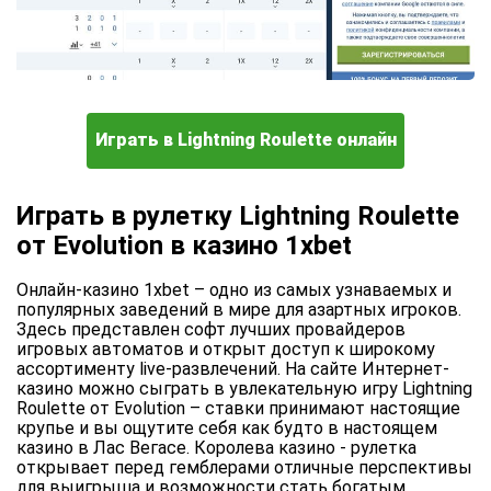
Играть в Lightning Roulette онлайн
Играть в рулетку Lightning Roulette
от Evolution в казино 1xbet
Онлайн-казино 1xbet – одно из самых узнаваемых и
популярных заведений в мире для азартных игроков.
Здесь представлен софт лучших провайдеров
игровых автоматов и открыт доступ к широкому
ассортименту live-развлечений. На сайте Интернет-
казино можно сыграть в увлекательную игру Lightning
Roulette от Evolution – ставки принимают настоящие
крупье и вы ощутите себя как будто в настоящем
казино в Лас Вегасе. Королева казино - рулетка
открывает перед гемблерами отличные перспективы
для выигрыша и возможности стать богатым.