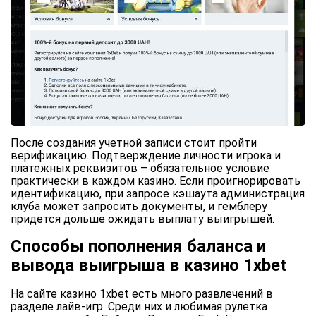
После создания учетной записи стоит пройти
верификацию. Подтверждение личности игрока и
платежных реквизитов – обязательное условие
практически в каждом казино. Если проигнорировать
идентификацию, при запросе кэшаута администрация
клуба может запросить документы, и гемблеру
придется дольше ожидать выплату выигрышей.
Способы пополнения баланса и
вывода выигрыша в казино 1xbet
На сайте казино 1xbet есть много развлечений в
разделе лайв-игр. Среди них и любимая рулетка