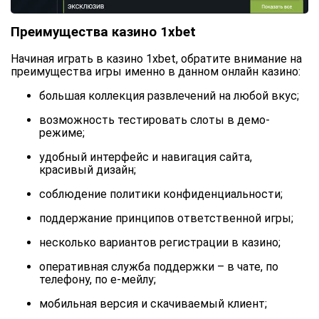
Преимущества казино 1xbet
Начиная играть в казино 1xbet, обратите внимание на
преимущества игры именно в данном онлайн казино:
большая коллекция развлечений на любой вкус;
возможность тестировать слоты в демо-
режиме;
удобный интерфейс и навигация сайта,
красивый дизайн;
соблюдение политики конфиденциальности;
поддержание принципов ответственной игры;
несколько вариантов регистрации в казино;
оперативная служба поддержки – в чате, по
телефону, по е-мейлу;
мобильная версия и скачиваемый клиент;