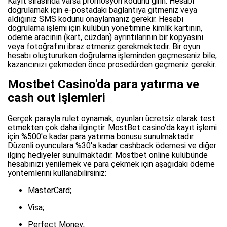
Kayıt sırasında varsa promosyon kodunu girin. Hesabı
doğrulamak için e-postadaki bağlantıya gitmeniz veya
aldığınız SMS kodunu onaylamanız gerekir. Hesabı
doğrulama işlemi için kulübün yönetimine kimlik kartının,
ödeme aracının (kart, cüzdan) ayrıntılarının bir kopyasını
veya fotoğrafını ibraz etmeniz gerekmektedir. Bir oyun
hesabı oluştururken doğrulama işleminden geçmeseniz bile,
kazancınızı çekmeden önce prosedürden geçmeniz gerekir.
Mostbet Casino'da para yatırma ve
cash out işlemleri
Gerçek parayla rulet oynamak, oyunları ücretsiz olarak test
etmekten çok daha ilginçtir. MostBet casino'da kayıt işlemi
için %500'e kadar para yatırma bonusu sunulmaktadır.
Düzenli oyunculara %30'a kadar cashback ödemesi ve diğer
ilginç hediyeler sunulmaktadır. Mostbet online kulübünde
hesabınızı yenilemek ve para çekmek için aşağıdaki ödeme
yöntemlerini kullanabilirsiniz:
MasterCard;
Visa;
Perfect Money;