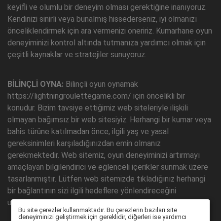
keyifli ve olumlu bir deneyim olması gerektiğine inanıyoruz.
Kendinizi sinirli veya bunalmış hissederseniz, iyi olmanızı
önceliklendirmek için ara vermenizi öneririz. Kumarhane oyun
deneyiminizi kontrol altında tutmanıza yardımcı olmak için
çeşitli kaynaklar ve stratejiler sunuyoruz.
BİLİNÇLİ OYNA:
Bilinçli oyun oynamak
https://lightningroulettegame.com/ için öncelikli bir
konudur. Bizim tavsiye ettiğimiz web siteleriyle ilişkili
olmayan bağımsız bir web sitesiyiz. Herhangi bir kumar veya
bahis türüne katılmadan önce, ilgili yaş ve yasal
gereksinimleri karşıladığınızdan emin olmanız
gerekmektedir. Web sitemiz, oyun deneyiminizi artırmayı
amaçlayan bilgilendirici ve eğlenceli içerikler sunmak üzere
tasarlanmıştır. Lütfen web sitemizde tıkladığınız herhangi
bir bağlantının sizi ilgili hedeflere yönlendireceğini
unutmayın.
Bu site çerezler kullanmaktadır. Bu çerezlerin bazıları site
deneyiminizi geliştirmek için gereklidir, diğerleri ise yardımcı