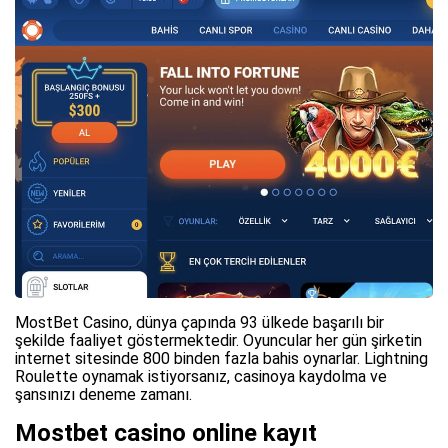
MostBet Casino, dünya çapında 93 ülkede başarılı bir
şekilde faaliyet göstermektedir. Oyuncular her gün şirketin
internet sitesinde 800 binden fazla bahis oynarlar. Lightning
Roulette oynamak istiyorsanız, casinoya kaydolma ve
şansınızı deneme zamanı.
Mostbet casino online kayıt