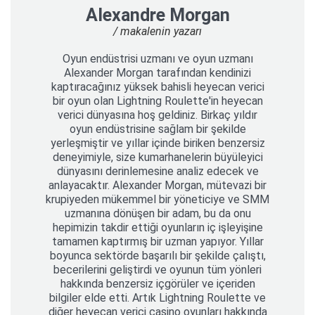
Alexandre Morgan
/ makalenin yazarı
Oyun endüstrisi uzmanı ve oyun uzmanı
Alexander Morgan tarafından kendinizi
kaptıracağınız yüksek bahisli heyecan verici
bir oyun olan Lightning Roulette'in heyecan
verici dünyasına hoş geldiniz. Birkaç yıldır
oyun endüstrisine sağlam bir şekilde
yerleşmiştir ve yıllar içinde biriken benzersiz
deneyimiyle, size kumarhanelerin büyüleyici
dünyasını derinlemesine analiz edecek ve
anlayacaktır. Alexander Morgan, mütevazi bir
krupiyeden mükemmel bir yöneticiye ve SMM
uzmanına dönüşen bir adam, bu da onu
hepimizin takdir ettiği oyunların iç işleyişine
tamamen kaptırmış bir uzman yapıyor. Yıllar
boyunca sektörde başarılı bir şekilde çalıştı,
becerilerini geliştirdi ve oyunun tüm yönleri
hakkında benzersiz içgörüler ve içeriden
bilgiler elde etti. Artık Lightning Roulette ve
diğer heyecan verici casino oyunları hakkında