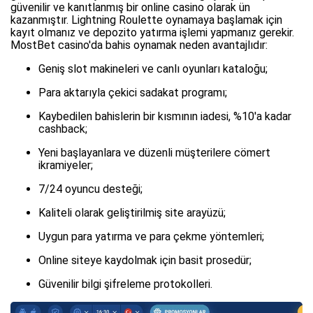
güvenilir ve kanıtlanmış bir online casino olarak ün
kazanmıştır. Lightning Roulette oynamaya başlamak için
kayıt olmanız ve depozito yatırma işlemi yapmanız gerekir.
MostBet casino'da bahis oynamak neden avantajlıdır:
Geniş slot makineleri ve canlı oyunları kataloğu;
Para aktarıyla çekici sadakat programı;
Kaybedilen bahislerin bir kısmının iadesi, %10'a kadar
cashback;
Yeni başlayanlara ve düzenli müşterilere cömert
ikramiyeler;
7/24 oyuncu desteği;
Kaliteli olarak geliştirilmiş site arayüzü;
Uygun para yatırma ve para çekme yöntemleri;
Online siteye kaydolmak için basit prosedür;
Güvenilir bilgi şifreleme protokolleri.