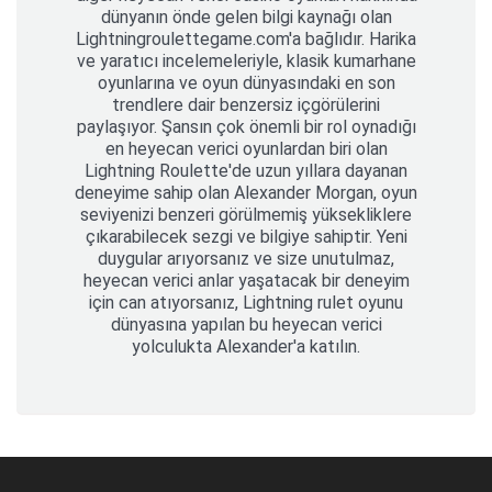
dünyanın önde gelen bilgi kaynağı olan
Lightningroulettegame.com'a bağlıdır. Harika
ve yaratıcı incelemeleriyle, klasik kumarhane
oyunlarına ve oyun dünyasındaki en son
trendlere dair benzersiz içgörülerini
paylaşıyor. Şansın çok önemli bir rol oynadığı
en heyecan verici oyunlardan biri olan
Lightning Roulette'de uzun yıllara dayanan
deneyime sahip olan Alexander Morgan, oyun
seviyenizi benzeri görülmemiş yüksekliklere
çıkarabilecek sezgi ve bilgiye sahiptir. Yeni
duygular arıyorsanız ve size unutulmaz,
heyecan verici anlar yaşatacak bir deneyim
için can atıyorsanız, Lightning rulet oyunu
dünyasına yapılan bu heyecan verici
yolculukta Alexander'a katılın.