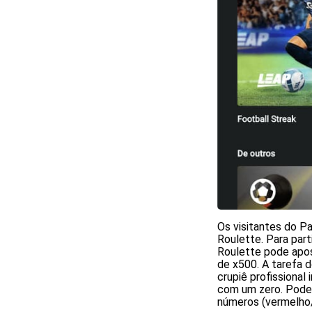
Os visitantes do P
Roulette. Para part
Roulette pode apos
de x500. A tarefa d
crupiê profissional
com um zero. Pode
números (vermelho/p