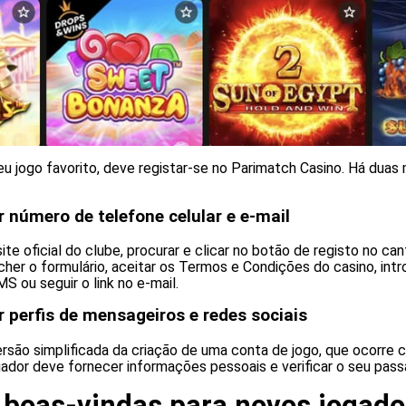
seu jogo favorito, deve registar-se no Parimatch Casino. Há duas 
r número de telefone celular e e-mail
ite oficial do clube, procurar e clicar no botão de registo no cant
her o formulário, aceitar os Termos e Condições do casino, intr
S ou seguir o link no e-mail.
r perfis de mensageiros e redes sociais
rsão simplificada da criação de uma conta de jogo, que ocorre 
gador deve fornecer informações pessoais e verificar o seu pass
 boas-vindas para novos jogado