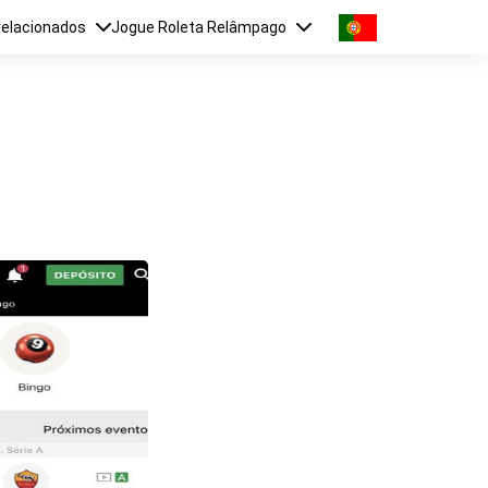
relacionados
Jogue Roleta Relâmpago