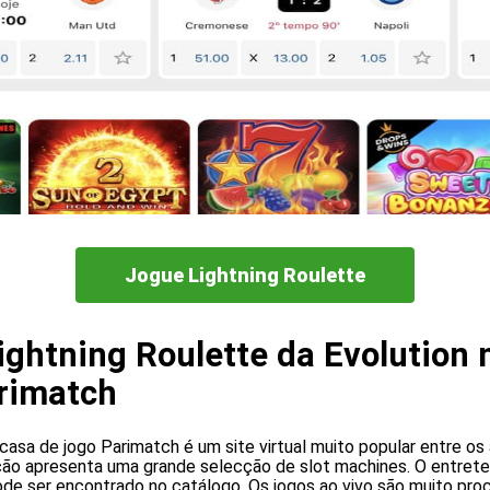
Jogue Lightning Roulette
ightning Roulette da Evolution 
arimatch
casa de jogo Parimatch é um site virtual muito popular entre os
ição apresenta uma grande selecção de slot machines. O entret
de ser encontrado no catálogo. Os jogos ao vivo são muito pro