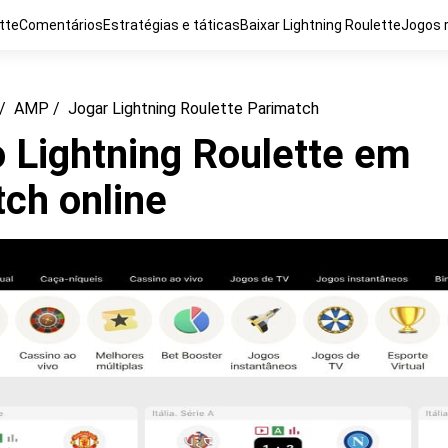
tte
Comentários
Estratégias e táticas
Baixar Lightning Roulette
Jogos 
/
AMP
/
Jogar Lightning Roulette Parimatch
 Lightning Roulette em
ch online