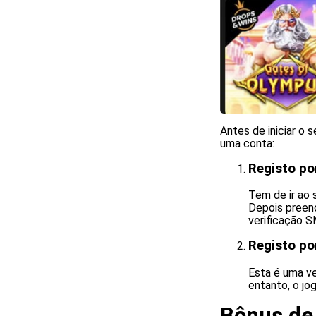
Antes de iniciar o 
uma conta:
Registo po
Tem de ir ao s
Depois preenc
verificação SM
Registo po
Esta é uma ve
entanto, o jo
Bônus de