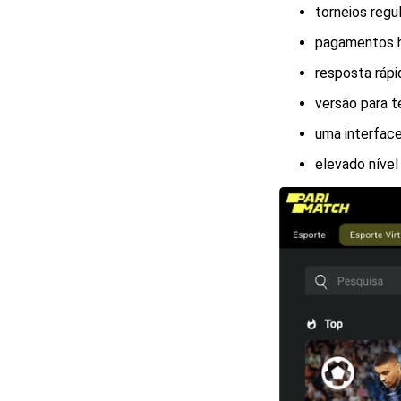
torneios regu
pagamentos h
resposta rápi
versão para t
uma interface
elevado nível