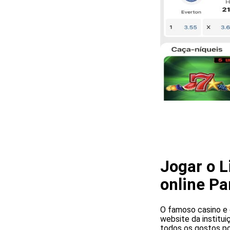
Jogar o L
online P
O famoso casino e 
website da institu
todos os gostos po