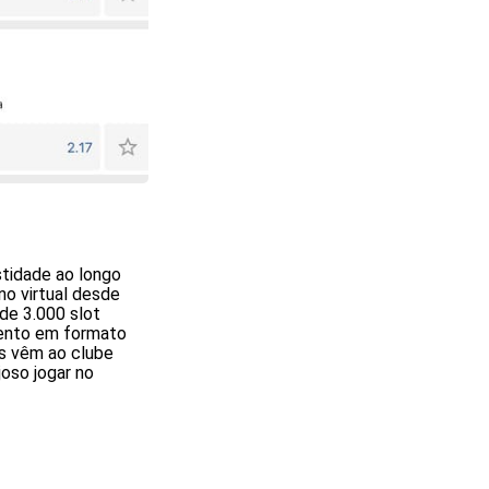
stidade ao longo
o virtual desde
de 3.000 slot
mento em formato
es vêm ao clube
joso jogar no