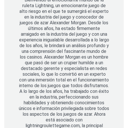
ruleta Lightning, un emocionante juego de
alto riesgo en el que te sumergirá el experto
en la industria del juego y conocedor de
juegos de azar Alexander Morgan. Desde los
últimos años, ha estado firmemente
arraigado en la industria del juego y con una
experiencia inigualable desarrollada a lo largo
de los años, le brindará un análisis profundo y
una comprensión del fascinante mundo de
los casinos. Alexander Morgan es un hombre
que pasó de ser un crupier humilde a un
destacado gerente y especialista en redes
sociales, lo que lo convirtió en un experto
con una inmersión total en el funcionamiento
interno de los juegos que todos disfrutamos.
A lo largo de los años, ha trabajado con éxito
en la industria, perfeccionando sus
habilidades y obteniendo conocimientos
únicos e información privilegiada sobre todos
los aspectos de los juegos de azar. Ahora
está asociado con
lightningroulettegame.com, la principal