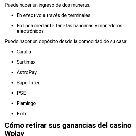
Puede hacer un ingreso de dos maneras:
En efectivo a través de terminales
En línea mediante tarjetas bancarias y monederos
electrónicos
Puede hacer un depósito desde la comodidad de su casa:
Carulla
Surtimax
AstroPay
SuperInter
PSE
Flamingo
Exito
Cómo retirar sus ganancias del casino
Wplay