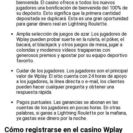
bienvenida. El casino ofrece a todos los nuevos
jugadores una bonificación de bienvenida del 100% de
su depósito. Esto significa que la primera cantidad
depositada se duplicará. Esta es una gran oportunidad
para ganar dinero real en Lightning Roulette.
Amplia selección de juegos de azar. Los jugadores de
Wplay pueden probar suerte en la ruleta, el póker, el
bacará, el blackjack y otros juegos de mesa, jugar a
coloridas y modernos vídeos tragaperras con
generosos premios y apostar por su equipo deportivo
favorito.
Cuidar de los jugadores. Los jugadores son el principal
valor de Wplay. El sitio cuenta con 24 horas de apoyo
a los jugadores, la línea directa o e-mail, los clientes
pueden hacer cualquier pregunta y obtener una
respuesta rápida.
Pagos puntuales. Las ganancias se abonan en las
cuentas de los jugadores en pocas horas. En otras
palabras, si ganas a Lightning Roulette por la mañana,
ya gastas ese dinero por la noche.
Cómo registrarse en el casino Wplay