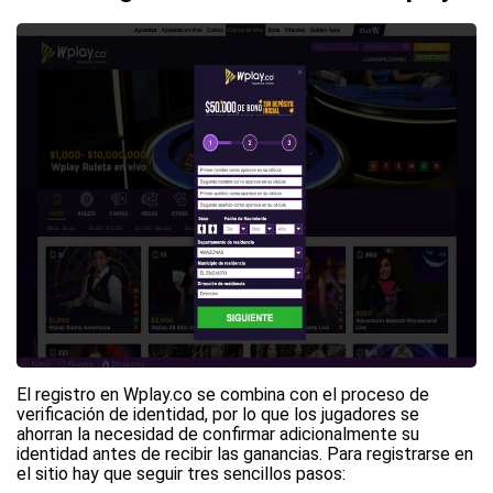
El registro en Wplay.co se combina con el proceso de
verificación de identidad, por lo que los jugadores se
ahorran la necesidad de confirmar adicionalmente su
identidad antes de recibir las ganancias. Para registrarse en
el sitio hay que seguir tres sencillos pasos: