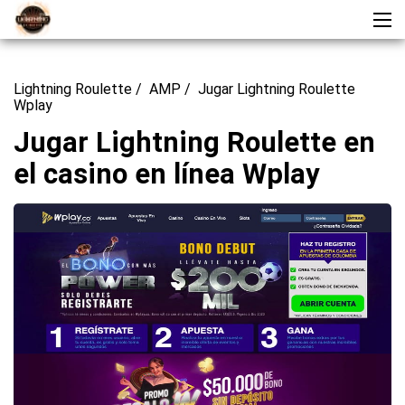
Lightning Roulette
/
AMP
/
Jugar Lightning Roulette
Wplay
Jugar Lightning Roulette en
el casino en línea Wplay