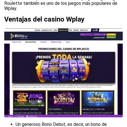
Roulette también es uno de los juegos más populares de
Wplay.
Ventajas del casino Wplay
Un generoso Bono Debut, es decir, un bono de