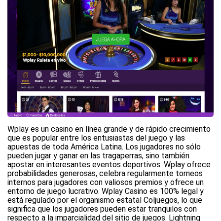
Wplay es un casino en línea grande y de rápido crecimiento
que es popular entre los entusiastas del juego y las
apuestas de toda América Latina. Los jugadores no sólo
pueden jugar y ganar en las tragaperras, sino también
apostar en interesantes eventos deportivos. Wplay ofrece
probabilidades generosas, celebra regularmente torneos
internos para jugadores con valiosos premios y ofrece un
entorno de juego lucrativo. Wplay Casino es 100% legal y
está regulado por el organismo estatal Coljuegos, lo que
significa que los jugadores pueden estar tranquilos con
respecto a la imparcialidad del sitio de juegos. Lightning