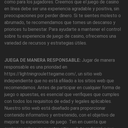
como para los jugadores. Creemos que el juego de casino
en línea debe ser una experiencia agradable y positiva, sin
preocupaciones por perder dinero. Si te sientes molesto o
abrumado, te recomendamos que tomes un descanso y
priorices tu bienestar. Para ayudarte a mantener el control
sobre tu experiencia de juego de casino, ofrecemos una
variedad de recursos y estrategias útiles.
JUEGA DE MANERA RESPONSABLE:
Jugar de manera
responsable es una prioridad en
https://lightningroulettegame.com/, un sitio web
independiente que no está afiliado a los sitios web que
recomendamos. Antes de participar en cualquier forma de
juego o apuestas, es esencial que verifiques que cumples
con todos los requisitos de edad y legales aplicables.
Nuestro sitio web está diseñado para proporcionar
contenido informativo y entretenido, con el objetivo de
mejorar tu experiencia de juego. Ten en cuenta que