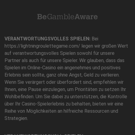
VERANTWORTUNGSVOLLES SPIELEN:
Bei
https://lightningroulettegame.com/ legen wir großen Wert
auf verantwortungsvolles Spielen sowohl für unsere
Partner als auch für unsere Spieler. Wir glauben, dass das
Spielen im Online-Casino ein angenehmes und positives
Erlebnis sein sollte, ganz ohne Angst, Geld zu verlieren.
Wenn Sie verärgert oder überfordert sind, empfehlen wir
Ihnen, eine Pause einzulegen, um Prioritäten zu setzen Ihr
Wohlbefinden. Um Sie dabei zu unterstützen, die Kontrolle
über Ihr Casino-Spielerlebnis zu behalten, bieten wir eine
Reihe von Möglichkeiten an hilfreiche Ressourcen und
Strategien.