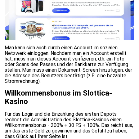
Man kann sich auch durch einen Account im sozialen
Netzwerk einloggen. Nachdem man ein Account erstellt
hat, muss man dieses Account verifizieren, d.h. ein Foto
oder Scans des Passes und der Bankkarte zur Verfügung
stellen. Man muss einen Dokument-Screen hinzufügen, der
die Adresse des Benutzers bestätigt (z.B. eine bezahlte
Stromrechnung).
Willkommensbonus im Slottica-
Kasino
Für das Login und die Einzahlung des ersten Depots
rechnet die Administration des Slottica-Kasinos einen
Willkommensbonus - 200% + 30 FS + 100%. Das reicht aus,
um das erste Geld zu gewinnen und das Gefühl zu haben,
dass Glück auf Ihrer Seite ist.