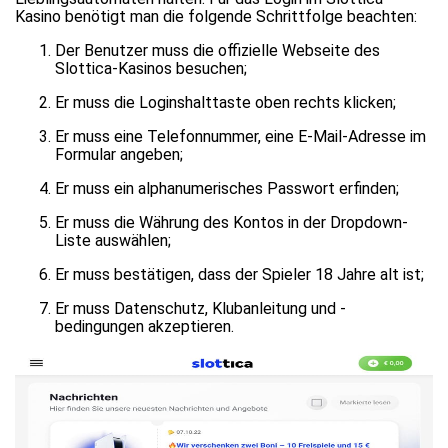
Kasino benötigt man die folgende Schrittfolge beachten:
Der Benutzer muss die offizielle Webseite des
Slottica-Kasinos besuchen;
Er muss die Loginshalttaste oben rechts klicken;
Er muss eine Telefonnummer, eine E-Mail-Adresse im
Formular angeben;
Er muss ein alphanumerisches Passwort erfinden;
Er muss die Währung des Kontos in der Dropdown-
Liste auswählen;
Er muss bestätigen, dass der Spieler 18 Jahre alt ist;
Er muss Datenschutz, Klubanleitung und -
bedingungen akzeptieren.