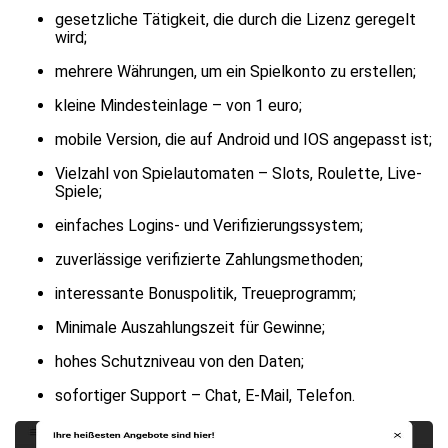
gesetzliche Tätigkeit, die durch die Lizenz geregelt
wird;
mehrere Währungen, um ein Spielkonto zu erstellen;
kleine Mindesteinlage – von 1 euro;
mobile Version, die auf Android und IOS angepasst ist;
Vielzahl von Spielautomaten – Slots, Roulette, Live-
Spiele;
einfaches Logins- und Verifizierungssystem;
zuverlässige verifizierte Zahlungsmethoden;
interessante Bonuspolitik, Treueprogramm;
Minimale Auszahlungszeit für Gewinne;
hohes Schutzniveau von den Daten;
sofortiger Support – Chat, E-Mail, Telefon.