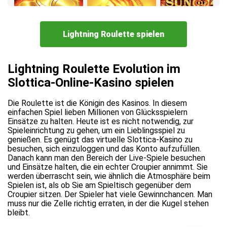
Lightning Roulette spielen
Lightning Roulette Evolution im
Slottica-Online-Kasino spielen
Die Roulette ist die Königin des Kasinos. In diesem
einfachen Spiel lieben Millionen von Glücksspielern
Einsätze zu halten. Heute ist es nicht notwendig, zur
Spieleinrichtung zu gehen, um ein Lieblingsspiel zu
genießen. Es genügt das virtuelle Slottica-Kasino zu
besuchen, sich einzuloggen und das Konto aufzufüllen.
Danach kann man den Bereich der Live-Spiele besuchen
und Einsätze halten, die ein echter Croupier annimmt. Sie
werden überrascht sein, wie ähnlich die Atmosphäre beim
Spielen ist, als ob Sie am Spieltisch gegenüber dem
Croupier sitzen. Der Spieler hat viele Gewinnchancen. Man
muss nur die Zelle richtig erraten, in der die Kugel stehen
bleibt.