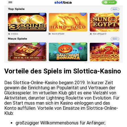
Vorteile des Spiels im Slottica-Kasino
Das Slottica-Online-Kasino begann 2019. In kurzer Zeit
gewann die Einrichtung an Popularität und Vertrauen der
Glücksspieler. Im virtuellen Klub gibt es eine Vielzahl von
Aktivitäten, darunter Lightning Roulette von Evolution. Für
den Start muss man sich im Kasino einloggen und das
Konto auffüllen. Vorteile von Einsätze im Slottica-Online-
Klub:
großzügiger Willkommensbonus für Anfänger;