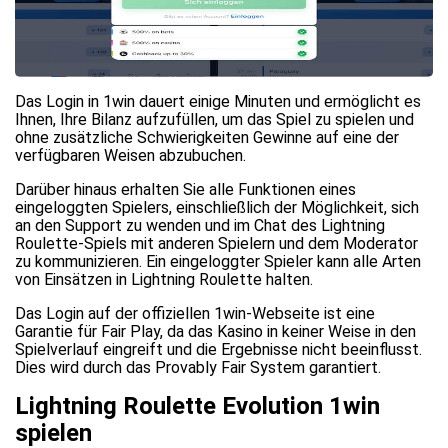
Das Login in 1win dauert einige Minuten und ermöglicht es
Ihnen, Ihre Bilanz aufzufüllen, um das Spiel zu spielen und
ohne zusätzliche Schwierigkeiten Gewinne auf eine der
verfügbaren Weisen abzubuchen.
Darüber hinaus erhalten Sie alle Funktionen eines
eingeloggten Spielers, einschließlich der Möglichkeit, sich
an den Support zu wenden und im Chat des Lightning
Roulette-Spiels mit anderen Spielern und dem Moderator
zu kommunizieren. Ein eingeloggter Spieler kann alle Arten
von Einsätzen in Lightning Roulette halten.
Das Login auf der offiziellen 1win-Webseite ist eine
Garantie für Fair Play, da das Kasino in keiner Weise in den
Spielverlauf eingreift und die Ergebnisse nicht beeinflusst.
Dies wird durch das Provably Fair System garantiert.
Lightning Roulette Evolution 1win
spielen