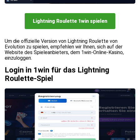
Lightning Roulette 1win spielen
Um die offizielle Version von Lightning Roulette von
Evolution zu spielen, empfehlen wir Ihnen, sich auf der
Website des Spieleanbieters, dem 1win-Online-Kasino,
einzuloggen.
Login in 1win für das Lightning
Roulette-Spiel