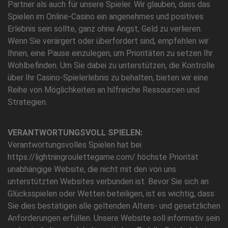
Partner als auch für unsere Spieler. Wir glauben, dass das
Spielen im Online-Casino ein angenehmes und positives
Erlebnis sein sollte, ganz ohne Angst, Geld zu verlieren.
Wenn Sie verärgert oder überfordert sind, empfehlen wir
Ihnen, eine Pause einzulegen, um Prioritäten zu setzen Ihr
Wohlbefinden. Um Sie dabei zu unterstützen, die Kontrolle
über Ihr Casino-Spielerlebnis zu behalten, bieten wir eine
Reihe von Möglichkeiten an hilfreiche Ressourcen und
Strategien.
VERANTWORTUNGSVOLL SPIELEN:
Verantwortungsvolles Spielen hat bei
https://lightningroulettegame.com/ höchste Priorität
unabhängige Website, die nicht mit den von uns
unterstützten Websites verbunden ist. Bevor Sie sich an
Glücksspielen oder Wetten beteiligen, ist es wichtig, dass
Sie dies bestätigen alle geltenden Alters- und gesetzlichen
Anforderungen erfüllen. Unsere Website soll informativ sein