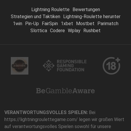
Lightning Roulette
Bewertungen
Strategien und Taktiken
Lightning-Roulette herunter
1win
Pin-Up
FairSpin
1xbet
Mostbet
Parimatch
Slottica
Codere
Wplay
Rushbet
VERANTWORTUNGSVOLLES SPIELEN:
Bei
https://lightningroulettegame.com/ legen wir großen Wert
auf verantwortungsvolles Spielen sowohl für unsere